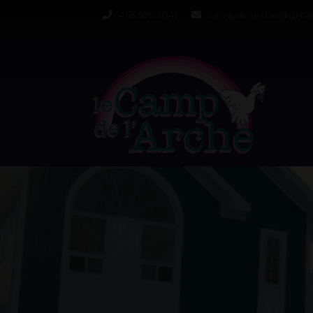
418.596.3041
campdelarche@gmai