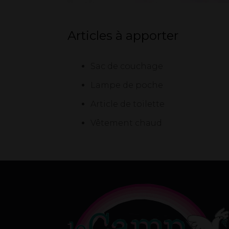
Articles à apporter
Sac de couchage
Lampe de poche
Article de toilette
Vêtement chaud