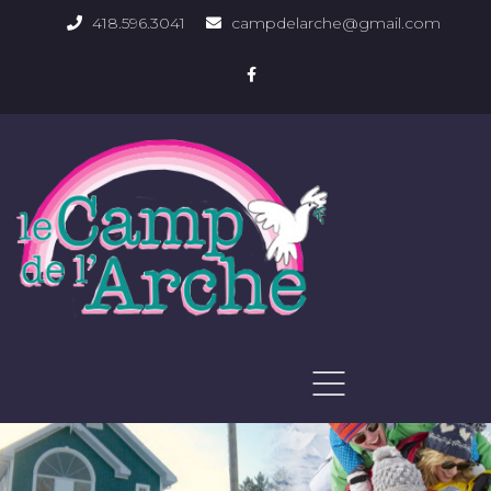
418.596.3041
campdelarche@gmail.com
ACCUEIL
QUOI FAIRE
PHOTOS DU DOMAINE