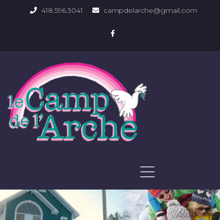
418.596.3041
campdelarche@gmail.com
ACCUEIL
QUOI FAIRE
PHOTOS DU DOMAINE