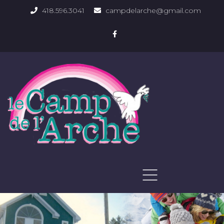
418.596.3041
campdelarche@gmail.com
ACCUEIL
QUOI FAIRE
PHOTOS DU DOMAINE