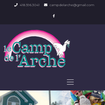
418.596.3041
campdelarche@gmail.com
ACCUEIL
QUOI FAIRE
PHOTOS DU DOMAINE