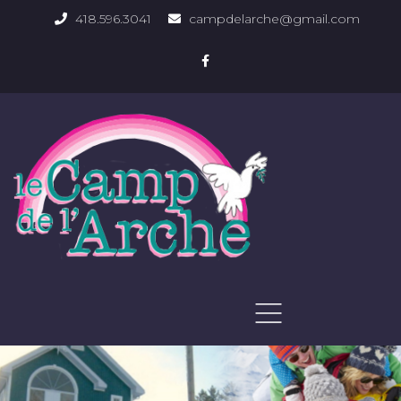
418.596.3041
campdelarche@gmail.com
ACCUEIL
QUOI FAIRE
PHOTOS DU DOMAINE