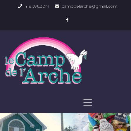
418.596.3041
campdelarche@gmail.com
ACCUEIL
QUOI FAIRE
PHOTOS DU DOMAINE