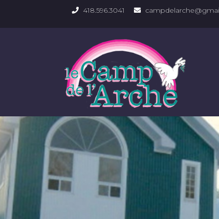
418.596.3041
campdelarche@gmai