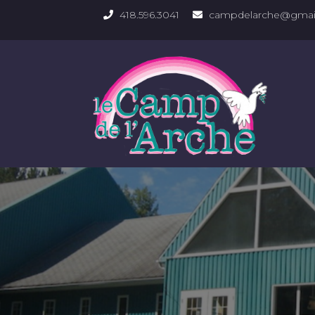
418.596.3041
campdelarche@gmai