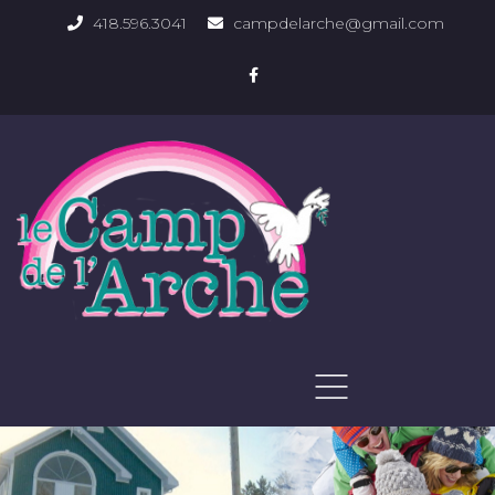
418.596.3041
campdelarche@gmail.com
ACCUEIL
QUOI FAIRE
PHOTOS DU DOMAINE