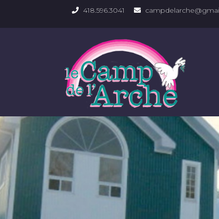
418.596.3041
campdelarche@gmai