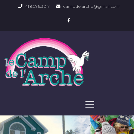
418.596.3041
campdelarche@gmail.com
ACCUEIL
QUOI FAIRE
PHOTOS DU DOMAINE