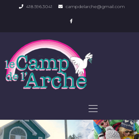
418.596.3041
campdelarche@gmail.com
ACCUEIL
QUOI FAIRE
PHOTOS DU DOMAINE