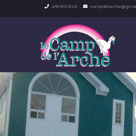
418.596.3041
campdelarche@gmai