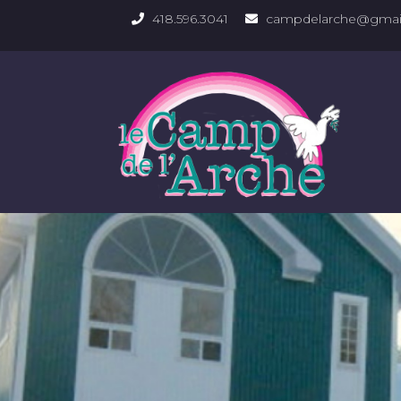
418.596.3041
campdelarche@gmai