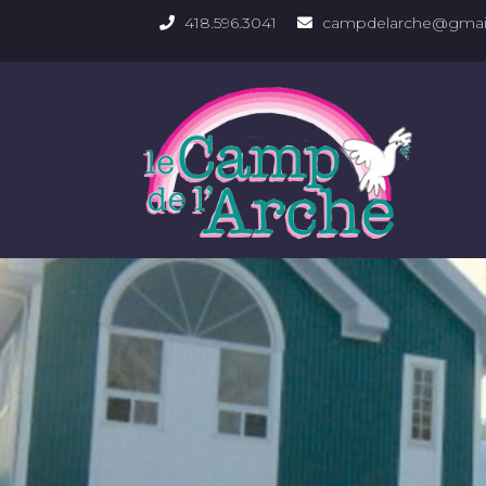
418.596.3041
campdelarche@gmai