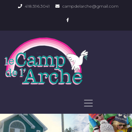
418.596.3041
campdelarche@gmail.com
ACCUEIL
QUOI FAIRE
PHOTOS DU DOMAINE