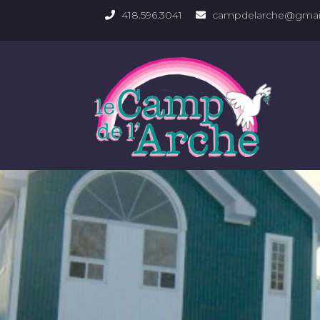
418.596.3041
campdelarche@gmai