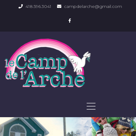
418.596.3041
campdelarche@gmail.com
ACCUEIL
QUOI FAIRE
PHOTOS DU DOMAINE