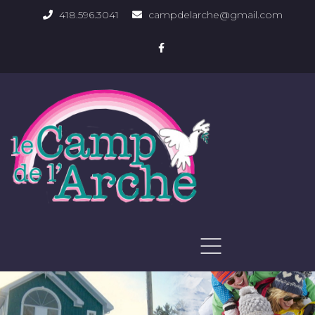
418.596.3041
campdelarche@gmail.com
ACCUEIL
QUOI FAIRE
PHOTOS DU DOMAINE