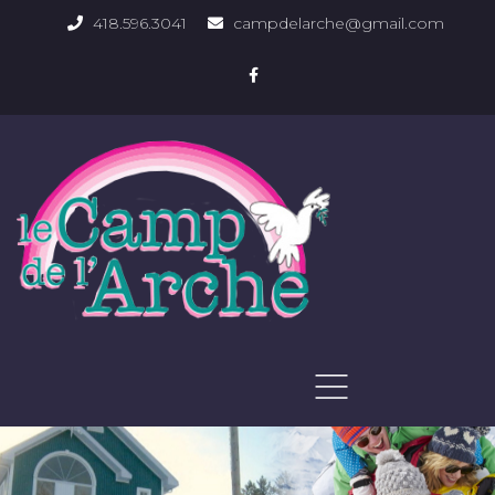
418.596.3041
campdelarche@gmail.com
ACCUEIL
QUOI FAIRE
PHOTOS DU DOMAINE