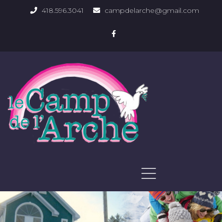
418.596.3041
campdelarche@gmail.com
ACCUEIL
QUOI FAIRE
PHOTOS DU DOMAINE