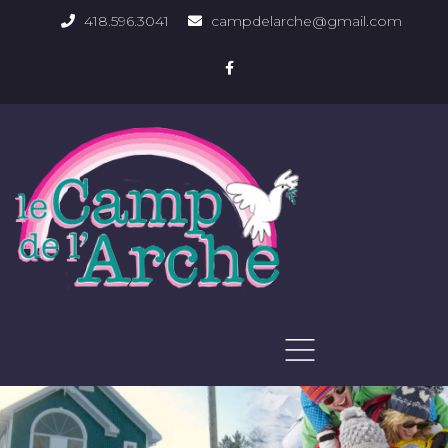
418.596.3041
campdelarche@gmail.com
ACCUEIL
QUOI FAIRE
PHOTOS DU DOMAINE