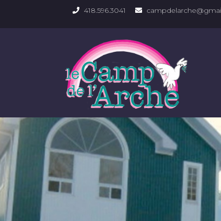
418.596.3041
campdelarche@gmai