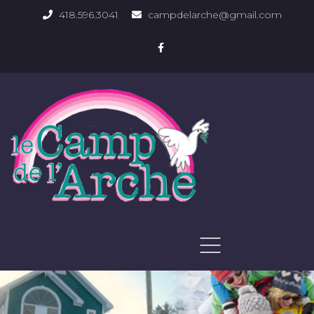
418.596.3041
campdelarche@gmail.com
ACCUEIL
QUOI FAIRE
PHOTOS DU DOMAINE