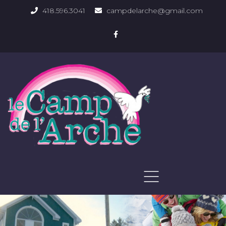
418.596.3041
campdelarche@gmail.com
ACCUEIL
QUOI FAIRE
PHOTOS DU DOMAINE