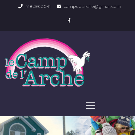
418.596.3041
campdelarche@gmail.com
ACCUEIL
QUOI FAIRE
PHOTOS DU DOMAINE