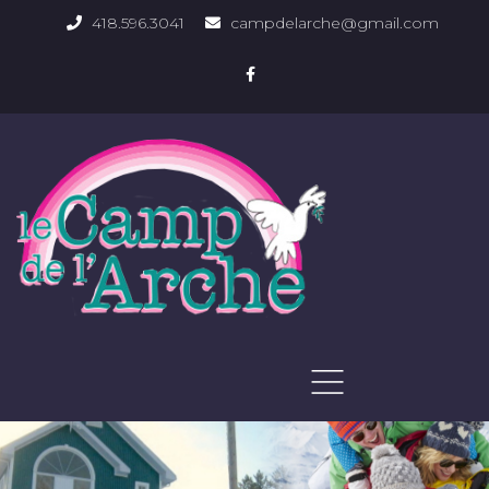
418.596.3041
campdelarche@gmail.com
ACCUEIL
QUOI FAIRE
PHOTOS DU DOMAINE