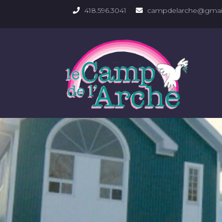
418.596.3041
campdelarche@gmai