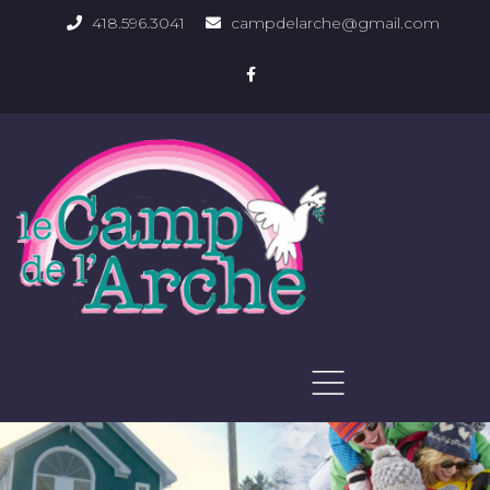
418.596.3041
campdelarche@gmail.com
ACCUEIL
QUOI FAIRE
PHOTOS DU DOMAINE