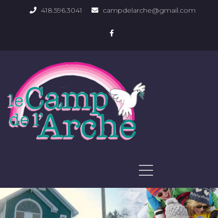
418.596.3041
campdelarche@gmail.com
ACCUEIL
QUOI FAIRE
PHOTOS DU DOMAINE