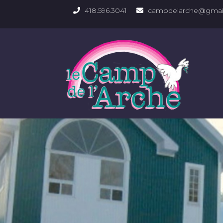
418.596.3041
campdelarche@gmai