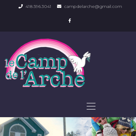
418.596.3041
campdelarche@gmail.com
ACCUEIL
QUOI FAIRE
PHOTOS DU DOMAINE