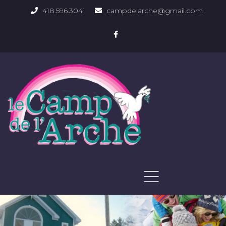
418.596.3041
campdelarche@gmail.com
ACCUEIL
QUOI FAIRE
PHOTOS DU DOMAINE