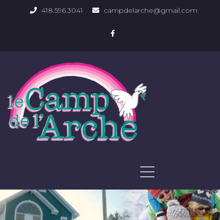
418.596.3041
campdelarche@gmail.com
ACCUEIL
QUOI FAIRE
PHOTOS DU DOMAINE