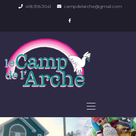
418.596.3041
campdelarche@gmail.com
ACCUEIL
QUOI FAIRE
PHOTOS DU DOMAINE