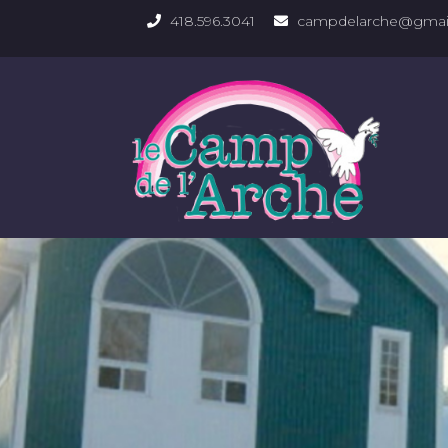
418.596.3041
campdelarche@gmai