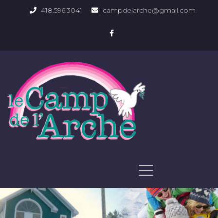
418.596.3041
campdelarche@gmail.com
ACCUEIL
QUOI FAIRE
PHOTOS DU DOMAINE