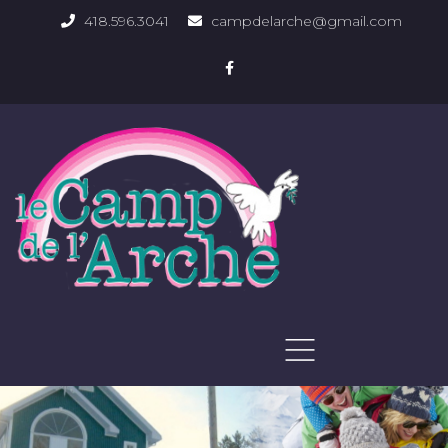
418.596.3041
campdelarche@gmail.com
ACCUEIL
QUOI FAIRE
PHOTOS DU DOMAINE