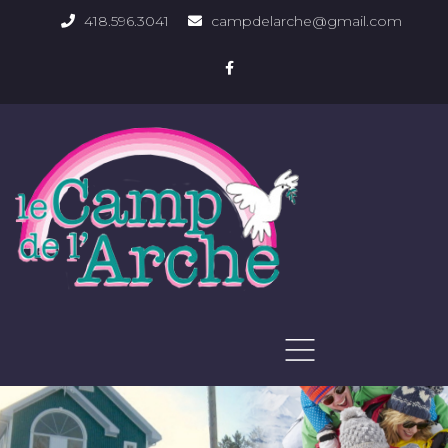
418.596.3041
campdelarche@gmail.com
ACCUEIL
QUOI FAIRE
PHOTOS DU DOMAINE