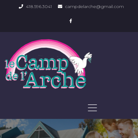
418.596.3041
campdelarche@gmail.com
ACCUEIL
QUOI FAIRE
PHOTOS DU DOMAINE