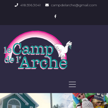
418.596.3041
campdelarche@gmail.com
ACCUEIL
QUOI FAIRE
PHOTOS DU DOMAINE