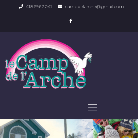
418.596.3041
campdelarche@gmail.com
ACCUEIL
QUOI FAIRE
PHOTOS DU DOMAINE