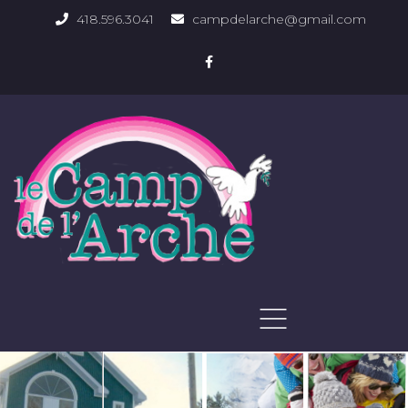
418.596.3041
campdelarche@gmail.com
ACCUEIL
QUOI FAIRE
PHOTOS DU DOMAINE