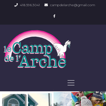
418.596.3041
campdelarche@gmail.com
ACCUEIL
QUOI FAIRE
PHOTOS DU DOMAINE