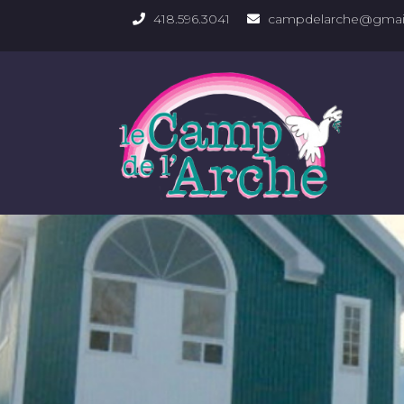
418.596.3041
campdelarche@gmai