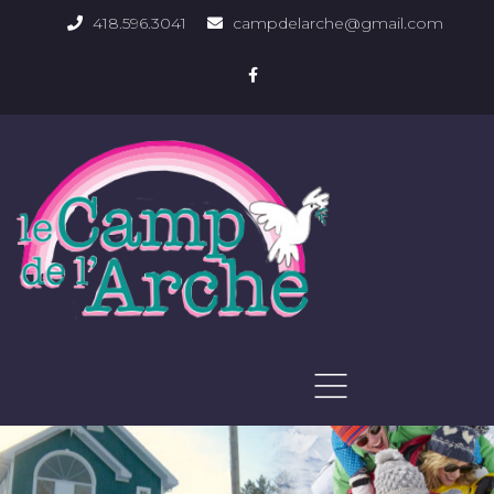
418.596.3041
campdelarche@gmail.com
ACCUEIL
QUOI FAIRE
PHOTOS DU DOMAINE