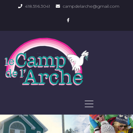
418.596.3041
campdelarche@gmail.com
ACCUEIL
QUOI FAIRE
PHOTOS DU DOMAINE