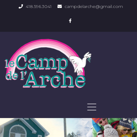
418.596.3041
campdelarche@gmail.com
ACCUEIL
QUOI FAIRE
PHOTOS DU DOMAINE