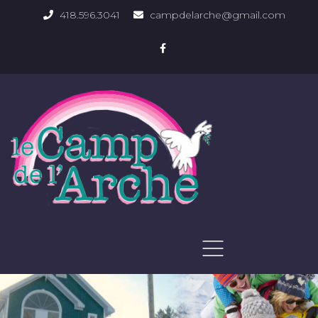
418.596.3041
campdelarche@gmail.com
ACCUEIL
QUOI FAIRE
PHOTOS DU DOMAINE